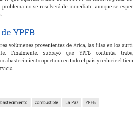
el problema no se resolverá de inmediato, aunque se espe
.
o de YPFB
res volúmenes provenientes de Arica, las filas en los surt
nte. Finalmente, subrayó que YPFB continúa traba
n abastecimiento oportuno en todo el país y reducir el tie
rvicio.
bastecimiento
combustible
La Paz
YPFB