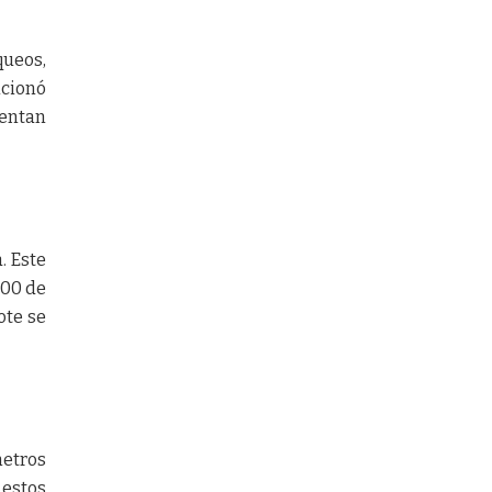
queos,
ncionó
entan
. Este
000 de
ote se
metros
 estos