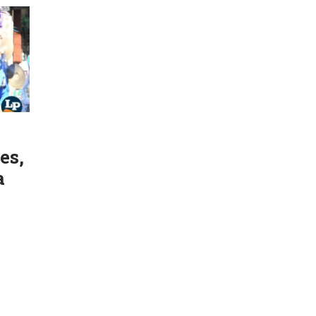
es,
a