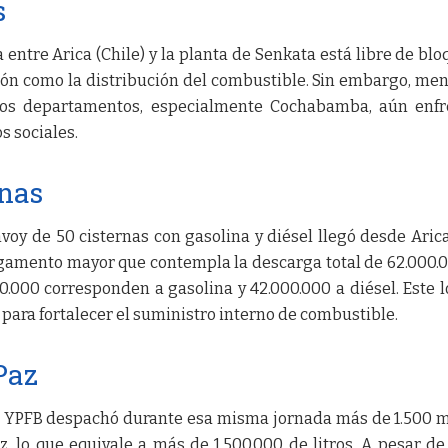
s
 entre Arica (Chile) y la planta de Senkata está libre de blo
pción como la distribución del combustible. Sin embargo, me
ros departamentos, especialmente Cochabamba, aún enfr
s sociales.
rnas
voy de 50 cisternas con gasolina y diésel llegó desde Arica
gamento mayor que contempla la descarga total de 62.000.
00.000 corresponden a gasolina y 42.000.000 a diésel. Este l
para fortalecer el suministro interno de combustible.
Paz
, YPFB despachó durante esa misma jornada más de 1.500 
, lo que equivale a más de 1.500.000 de litros. A pesar de