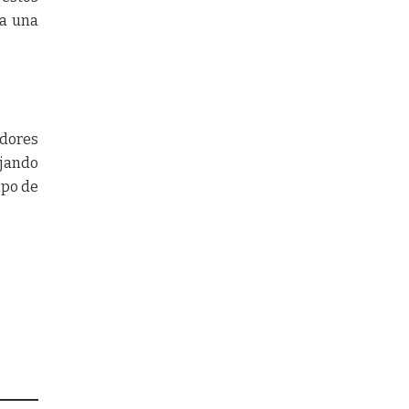
ra una
idores
jando
mpo de