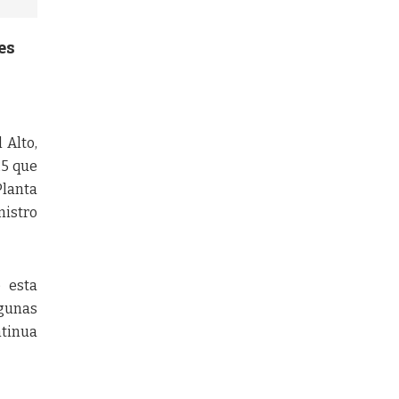
es
 Alto,
25 que
Planta
istro
e esta
lgunas
ntinua