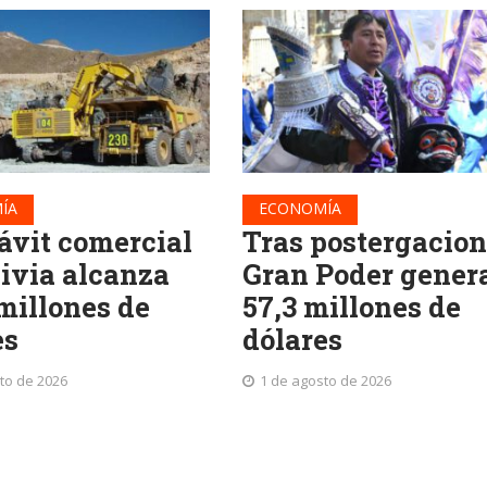
ÍA
ECONOMÍA
ávit comercial
Tras postergacion
livia alcanza
Gran Poder gener
 millones de
57,3 millones de
es
dólares
to de 2026
1 de agosto de 2026