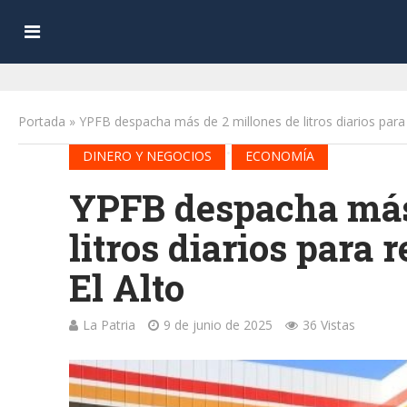
Portada
»
YPFB despacha más de 2 millones de litros diarios para r
•
DINERO Y NEGOCIOS
ECONOMÍA
YPFB despacha más
litros diarios para 
El Alto
La Patria
9 de junio de 2025
36 Vistas