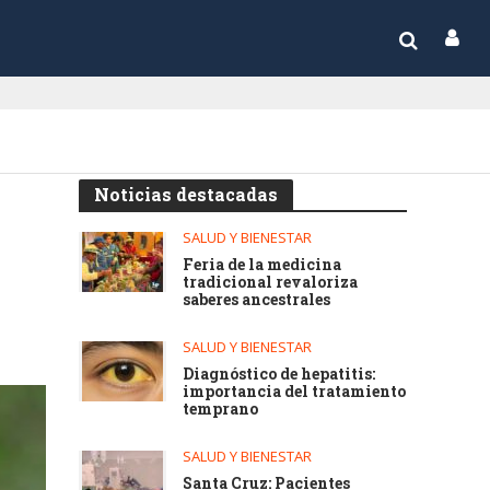
Noticias destacadas
SALUD Y BIENESTAR
Feria de la medicina
tradicional revaloriza
saberes ancestrales
SALUD Y BIENESTAR
Diagnóstico de hepatitis:
importancia del tratamiento
temprano
SALUD Y BIENESTAR
Santa Cruz: Pacientes