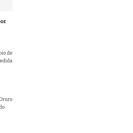
por
pio de
medida
 Oruro
do.