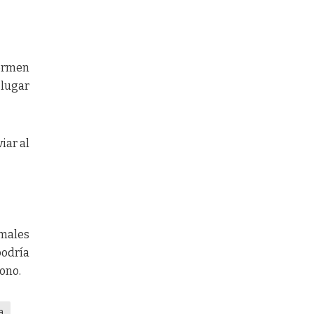
formen
 lugar
iar al
males
podría
ono.
a