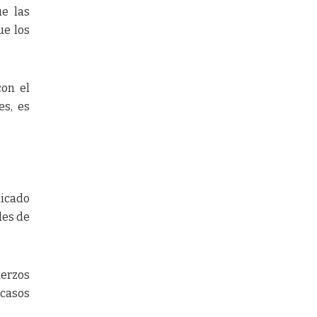
e las
ue los
con el
es, es
dicado
les de
uerzos
 casos