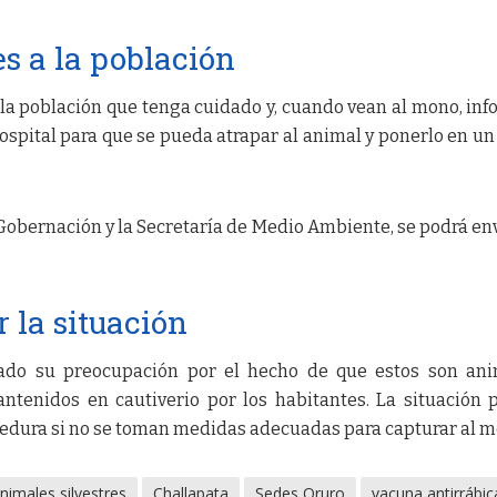
 a la población
 la población que tenga cuidado y, cuando vean al mono, in
l hospital para que se pueda atrapar al animal y ponerlo en un
obernación y la Secretaría de Medio Ambiente, se podrá env
 la situación
ado su preocupación por el hecho de que estos son ani
ntenidos en cautiverio por los habitantes. La situación 
edura si no se toman medidas adecuadas para capturar al m
nimales silvestres
Challapata
Sedes Oruro
vacuna antirrábic