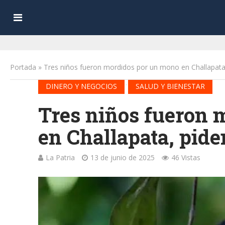
Portada
»
Tres niños fueron mordidos por un mono en Challapata
•
DINERO Y NEGOCIOS
SALUD Y BIENESTAR
Tres niños fueron 
en Challapata, pide
La Patria
13 de junio de 2025
46 Vistas