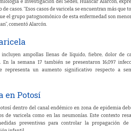
emiología e Investigación del Sedes, Huáscar Alarcón, expr
 de casos. “Esos casos de varicela se encuentran más que t
que el grupo patognomónico de esta enfermedad son meno
an”, comentó Alarcón.
aricela
 incluyen ampollas llenas de líquido, fiebre, dolor de c
o. En la semana 17 también se presentaron 16,097 infec
ue representa un aumento significativo respecto a se
 en Potosí
 Potosí dentro del canal endémico en zona de epidemia deb
os de varicela como en las neumonías. Este contexto resa
edidas preventivas para controlar la propagación de 
ón infantil.