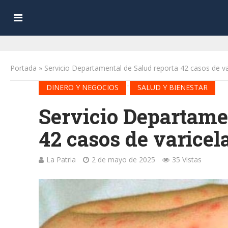
Portada
»
Servicio Departamental de Salud reporta 42 casos de va
•
DINERO Y NEGOCIOS
SALUD Y BIENESTAR
Servicio Departame
42 casos de varicel
La Patria
2 de mayo de 2025
35 Vistas