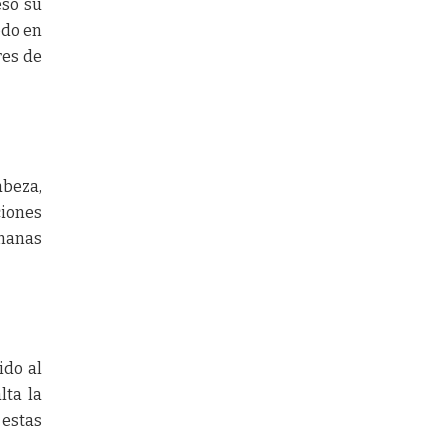
esó su
odo en
res de
abeza,
ciones
manas
ido al
lta la
estas