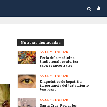
Noticias destacadas
SALUD Y BIENESTAR
Feria de la medicina
tradicional revaloriza
saberes ancestrales
SALUD Y BIENESTAR
Diagnóstico de hepatitis:
importancia del tratamiento
temprano
SALUD Y BIENESTAR
Santa Cruz: Pacientes