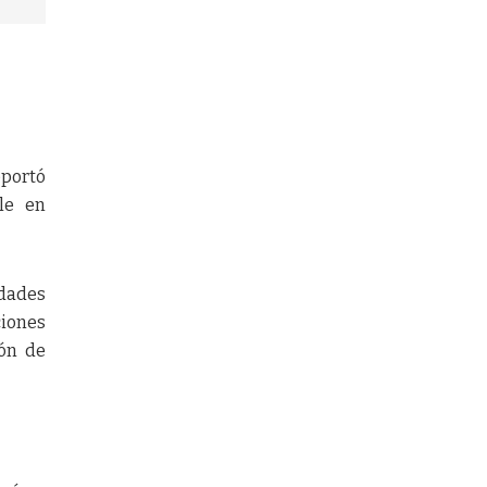
eportó
le en
idades
ciones
ión de