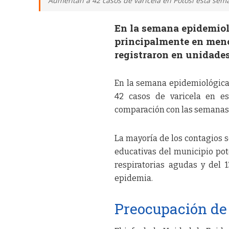
Aumentan a 42 casos de varicela en Potosí esta sema
En la semana epidemioló
principalmente en menor
registraron en unidade
En la semana epidemiológica 
42 casos de varicela en e
comparación con las semanas 
La mayoría de los contagios 
educativas del municipio pot
respiratorias agudas y del 
epidemia.
Preocupación de 