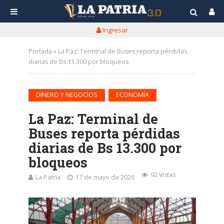
Ingresar
Portada
»
La Paz: Terminal de Buses reporta pérdidas
diarias de Bs 13.300 por bloqueos
•
DINERO Y NEGOCIOS
ECONOMÍA
La Paz: Terminal de
Buses reporta pérdidas
diarias de Bs 13.300 por
bloqueos
92 Vistas
La Patria
17 de mayo de 2026