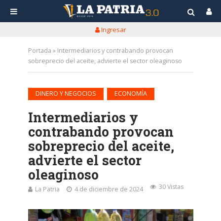
Ingresar
Portada
»
Intermediarios y contrabando provocan
sobreprecio del aceite, advierte el sector oleaginoso
•
DINERO Y NEGOCIOS
ECONOMÍA
Intermediarios y
contrabando provocan
sobreprecio del aceite,
advierte el sector
oleaginoso
30 Vistas
La Patria
4 de diciembre de 2024