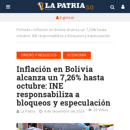
Ingresar
Portada
»
Inflación en Bolivia alcanza un 7,26% hasta
octubre: INE responsabiliza a bloqueos y especulación
•
DINERO Y NEGOCIOS
ECONOMÍA
Inflación en Bolivia
alcanza un 7,26% hasta
octubre: INE
responsabiliza a
bloqueos y especulación
26 Vistas
La Patria
4 de diciembre de 2024