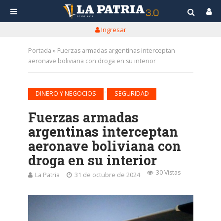
Ingresar
Portada
»
Fuerzas armadas argentinas interceptan
aeronave boliviana con droga en su interior
•
DINERO Y NEGOCIOS
SEGURIDAD
Fuerzas armadas
argentinas interceptan
aeronave boliviana con
droga en su interior
30 Vistas
La Patria
31 de octubre de 2024