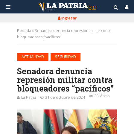
Ingresar
Portada
»
Senadora denuncia represión militar contra
bloqueadores “pacíficos”
•
ACTUALIDAD
SEGURIDAD
Senadora denuncia
represión militar contra
bloqueadores “pacíficos”
33 Vistas
La Patria
31 de octubre de 2024