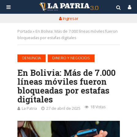
Ingresar
Portada
»
En Bolivia: Más de 7.000 líneas móviles fueron
bloqueadas por estafas digitales
•
DENUNCIA
DINERO Y NEGOCIOS
En Bolivia: Más de 7.000
líneas móviles fueron
bloqueadas por estafas
digitales
18 Vistas
La Patria
27 de abril de 2025