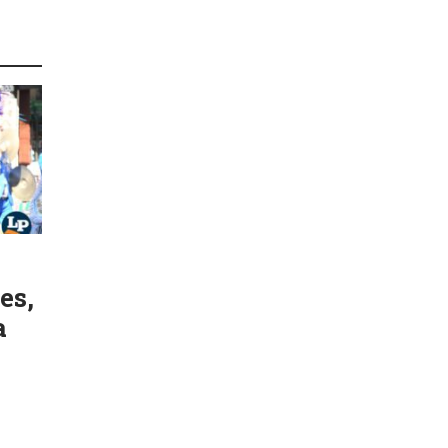
es,
a