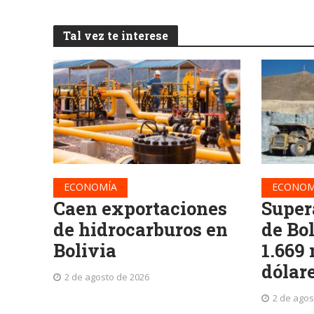
Tal vez te interese
ECONOMÍA
ECONOM
Caen exportaciones
Super
de hidrocarburos en
de Bo
Bolivia
1.669
dólar
2 de agosto de 2026
2 de agos