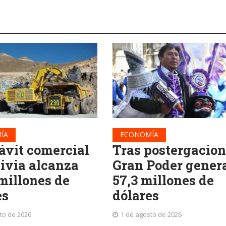
ÍA
ECONOMÍA
ávit comercial
Tras postergacion
livia alcanza
Gran Poder gener
 millones de
57,3 millones de
es
dólares
to de 2026
1 de agosto de 2026