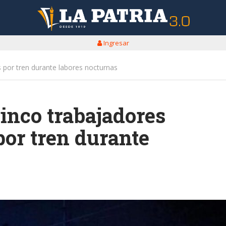
Ingresar
s por tren durante labores nocturnas
cinco trabajadores
por tren durante