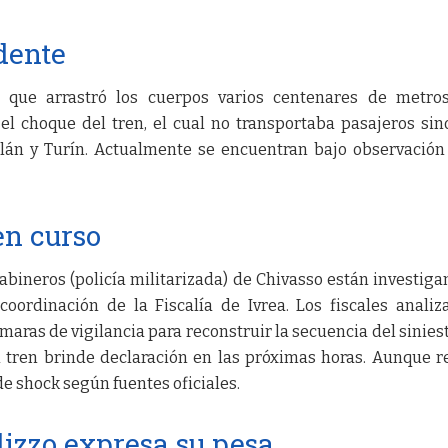
idente
o que arrastró los cuerpos varios centenares de metro
 el choque del tren, el cual no transportaba pasajeros sin
ilán y Turín. Actualmente se encuentran bajo observación
en curso
arabineros (policía militarizada) de Chivasso están investiga
coordinación de la Fiscalía de Ivrea. Los fiscales analiz
aras de vigilancia para reconstruir la secuencia del siniest
 tren brinde declaración en las próximas horas. Aunque r
de shock según fuentes oficiales.
izzo expresa su pesa