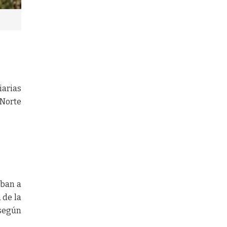
iarias
 Norte
aban a
 de la
 según