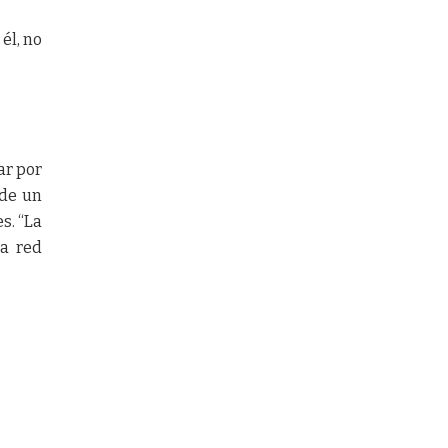
él, no
ar por
 de un
s. “La
la red