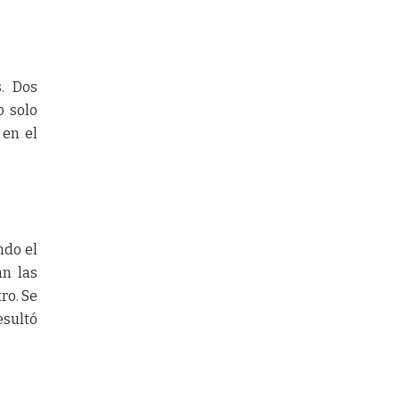
s. Dos
o solo
 en el
ndo el
an las
ro. Se
esultó