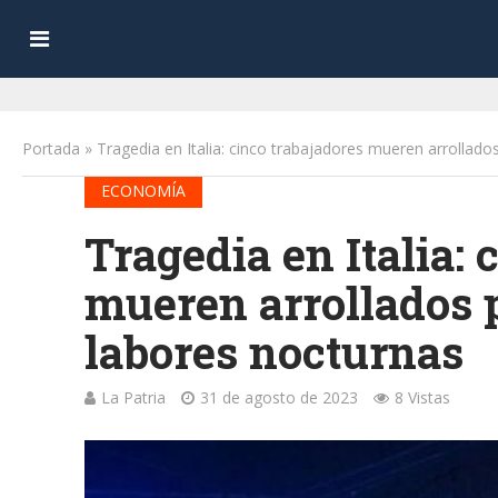
Portada
»
Tragedia en Italia: cinco trabajadores mueren arrollado
ECONOMÍA
Tragedia en Italia: 
mueren arrollados 
labores nocturnas
La Patria
31 de agosto de 2023
8 Vistas