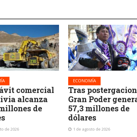
ÍA
ECONOMÍA
ávit comercial
Tras postergacion
livia alcanza
Gran Poder gener
 millones de
57,3 millones de
es
dólares
to de 2026
1 de agosto de 2026