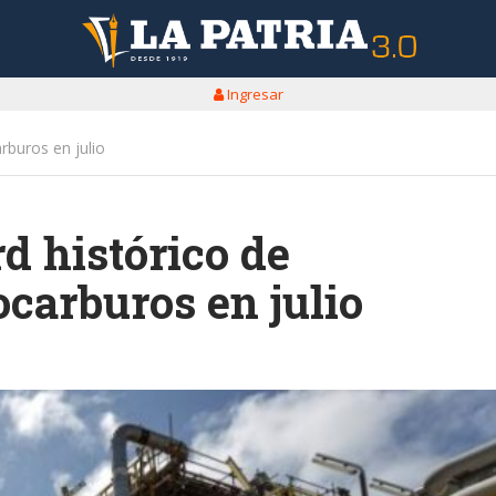
Ingresar
rburos en julio
rd histórico de
carburos en julio