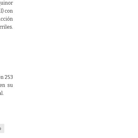
quinor
l) con
ucción
riles.
en 253
en su
l.
o