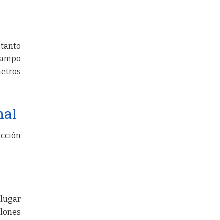
 tanto
 campo
metros
nal
ucción
 lugar
llones