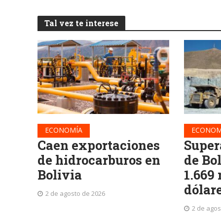
Tal vez te interese
ECONOMÍA
ECONOM
Caen exportaciones
Super
de hidrocarburos en
de Bo
Bolivia
1.669
dólar
2 de agosto de 2026
2 de agos