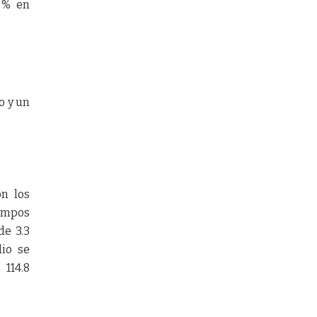
6 % en
o y un
n los
campos
de 3.3
lio se
 114.8