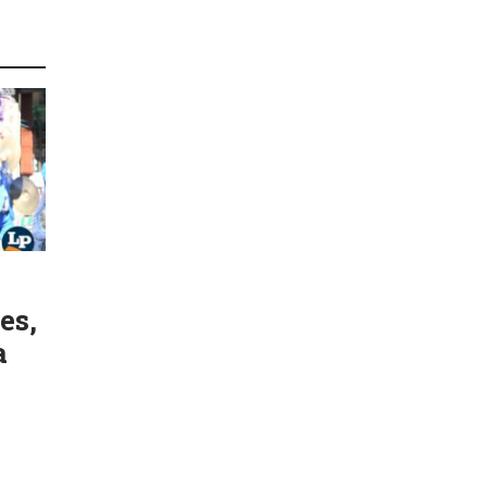
es,
a