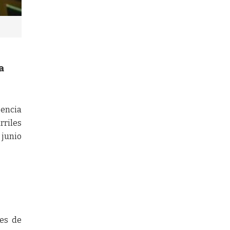
a
gencia
rriles
 junio
nes de