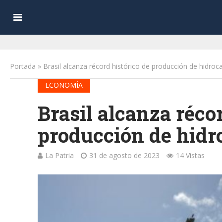
Portada
»
Brasil alcanza récord histórico de producción de hidroca
ECONOMÍA
Brasil alcanza réco
producción de hidro
La Patria
31 de agosto de 2023
14 Vistas