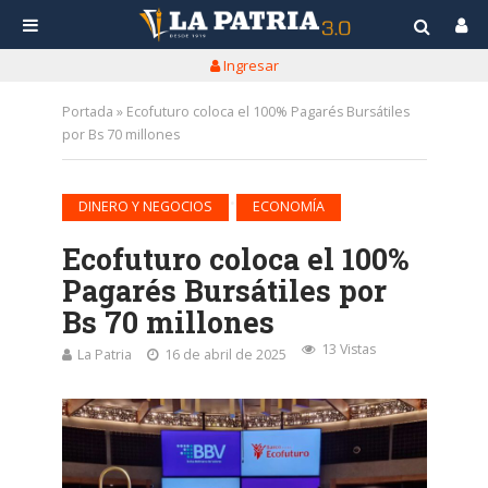
Ingresar
Portada
»
Ecofuturo coloca el 100% Pagarés Bursátiles
por Bs 70 millones
•
DINERO Y NEGOCIOS
ECONOMÍA
Ecofuturo coloca el 100%
Pagarés Bursátiles por
Bs 70 millones
13 Vistas
La Patria
16 de abril de 2025