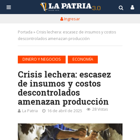
Ingresar
Portada
»
Crisis lechera: escasez de insumos y costos
descontrolados amenazan producción
•
DINERO Y NEGOCIOS
ECONOMÍA
Crisis lechera: escasez
de insumos y costos
descontrolados
amenazan producción
28 Vistas
La Patria
16 de abril de 2025