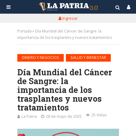
Ingresar
Portada
»
Día Mundial del Cáncer de Sangre: la
importancia de los trasplantes y nuevos tratamientos
•
DINERO Y NEGOCIOS
SALUD Y BIENESTAR
Día Mundial del Cáncer
de Sangre: la
importancia de los
trasplantes y nuevos
tratamientos
25 Vistas
La Patria
28 de mayo de 2025