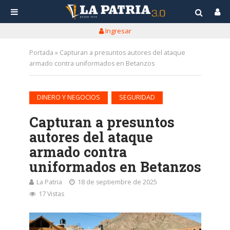
Ingresar
Portada
»
Capturan a presuntos autores del ataque
armado contra uniformados en Betanzos
•
DINERO Y NEGOCIOS
SEGURIDAD
Capturan a presuntos
autores del ataque
armado contra
uniformados en Betanzos
La Patria
18 de septiembre de 2025
17 Vistas