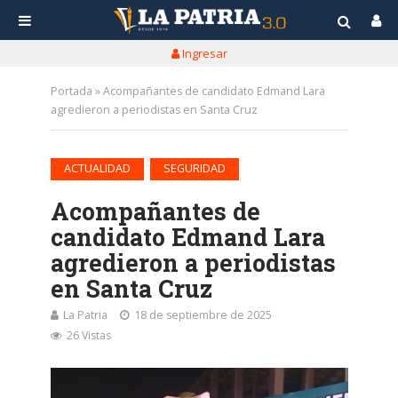
Ingresar
Portada
»
Acompañantes de candidato Edmand Lara
agredieron a periodistas en Santa Cruz
•
ACTUALIDAD
SEGURIDAD
Acompañantes de
candidato Edmand Lara
agredieron a periodistas
en Santa Cruz
La Patria
18 de septiembre de 2025
26 Vistas