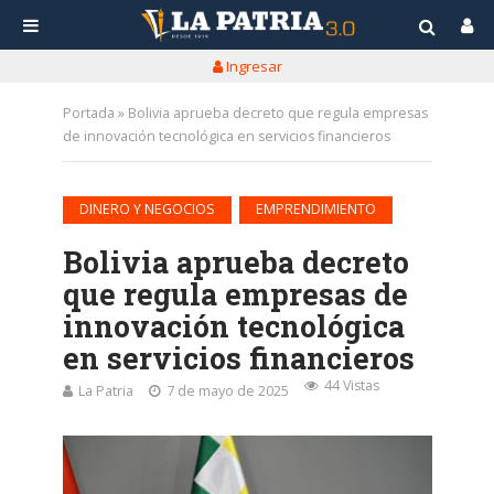
Ingresar
Portada
»
Bolivia aprueba decreto que regula empresas
de innovación tecnológica en servicios financieros
•
DINERO Y NEGOCIOS
EMPRENDIMIENTO
Bolivia aprueba decreto
que regula empresas de
innovación tecnológica
en servicios financieros
44 Vistas
La Patria
7 de mayo de 2025