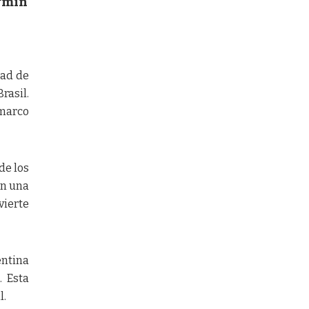
Armin
dad de
rasil.
 marco
de los
on una
vierte
entina
. Esta
l.