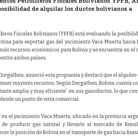
ientos Petrolíferos Fiscales Bolivianos YPFB, 
osibilidad de alquilar los ductos bolivianos a
íferos Fiscales Bolivianos (YPFB) está evaluando la posibili
ntina para exportar gas del yacimiento Vaca Muerta hacia B
 más recursos económicos para Bolivia y se encuentra en el
entre ambos países.
Dorgathen, anunció esta propuesta y destacó que el alquiler 
btener mayores recursos. Según Dorgathen, Bolivia cuenta c
ante amplia y muy eficiente” en sus gasoductos, lo que con
 desde un punto de vista comercial.
 en el yacimiento Vaca Muerta, ubicado en la provincia arg
 de producir gas natural y llevarlo al mercado de Brasil
ecer la posición de Bolivia en el transporte de gas hacia Brasi