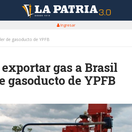
Ingresar
uiler de gasoducto de YPFB
exportar gas a Brasil
de gasoducto de YPFB