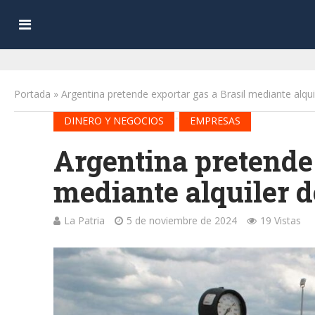
Portada
»
Argentina pretende exportar gas a Brasil mediante alq
•
DINERO Y NEGOCIOS
EMPRESAS
Argentina pretende 
mediante alquiler 
La Patria
5 de noviembre de 2024
19 Vistas