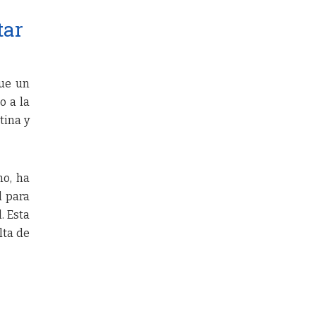
tar
que un
o a la
tina y
no, ha
l para
. Esta
lta de