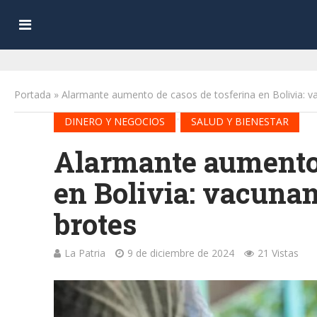
Portada
»
Alarmante aumento de casos de tosferina en Bolivia: va
•
DINERO Y NEGOCIOS
SALUD Y BIENESTAR
Alarmante aumento 
en Bolivia: vacunan
brotes
La Patria
9 de diciembre de 2024
21 Vistas