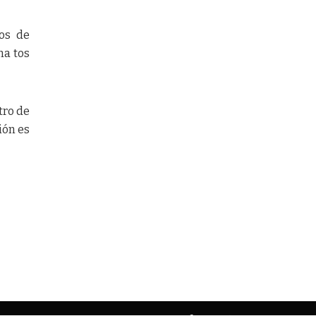
sos de
na tos
tro de
ión es