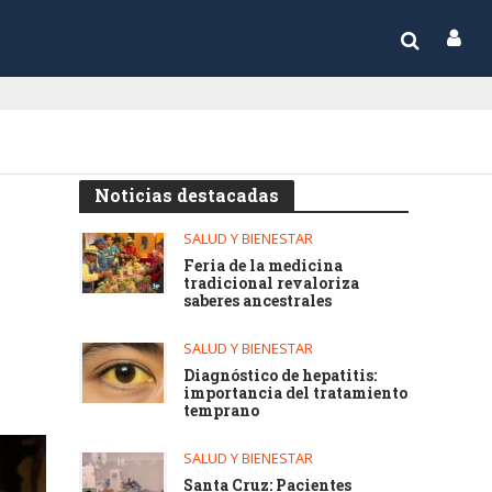
Noticias destacadas
SALUD Y BIENESTAR
Feria de la medicina
tradicional revaloriza
saberes ancestrales
SALUD Y BIENESTAR
Diagnóstico de hepatitis:
importancia del tratamiento
temprano
SALUD Y BIENESTAR
Santa Cruz: Pacientes