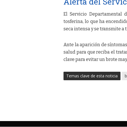
Alerta del Servi
El Servicio Departamental 
tosferina, lo que ha encendido
seca intensa y se transmite a t
Ante la aparición de síntomas
salud para que reciba el trat
clave para evitar un brote ma
Temas clave de esta noticia
b