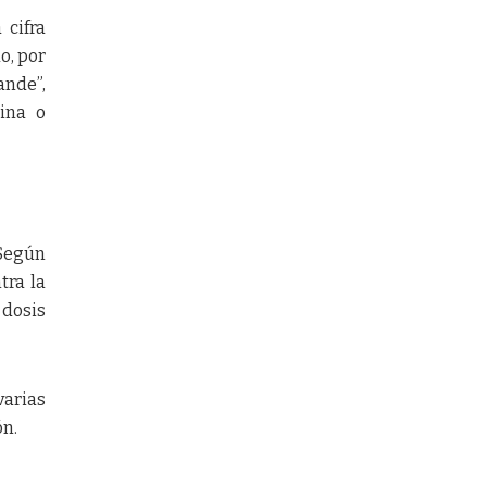
 cifra
o, por
ande”,
rina o
 Según
tra la
 dosis
varias
ón.