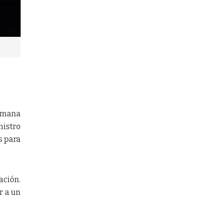
semana
nistro
s para
ación.
r a un