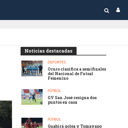
Noticias destacadas
DEPORTES
Oruro clasifica a semifinales
del Nacional de Futsal
Femenino
FÚTBOL
GV San José resigna dos
puntos en casa
FÚTBOL
Guabirá golea y Tomayapo