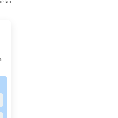
ué tan
a