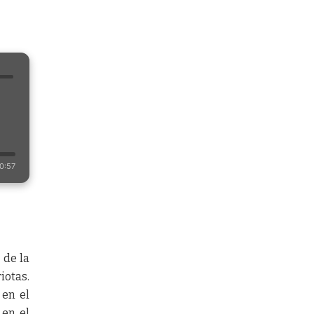
0:57
 de la
iotas.
 en el
 en el