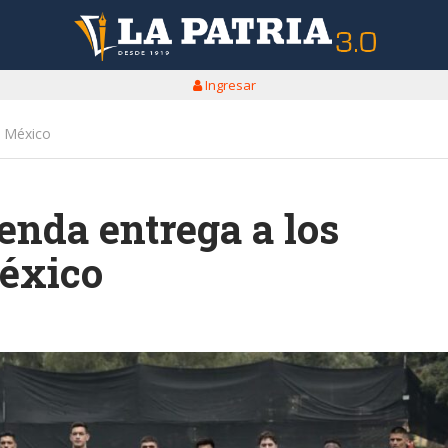
Ingresar
e México
nda entrega a los
éxico