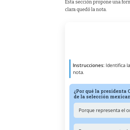
Esta sección propone una form
clara quedó la nota.
Instrucciones:
Identifica 
nota.
¿Por qué la presidenta
de la selección mexica
Porque representa el or