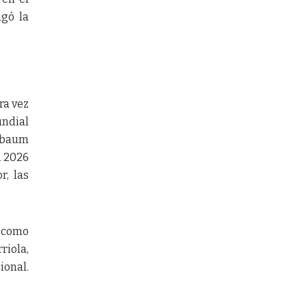
ngó la
ra vez
undial
inbaum
A 2026
r, las
s como
riola,
ional.