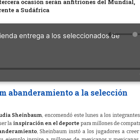
ercera ocasión serán anfitriones del Mundial,
rente a Sudáfrica
🔈
nda entrega a los seleccionados de
m abanderamiento a la selección
udia Sheinbaum
, encomendó este lunes a los integrantes
ser la
inspiración en el deporte
para millones de compatr
anderamiento
, Sheinbaum instó a los jugadores a creer
su ejemplo inspire a millones de mexicanos y mexicanas