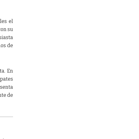
les el
con su
siasta
nos de
ta. En
mpates
esenta
nte de