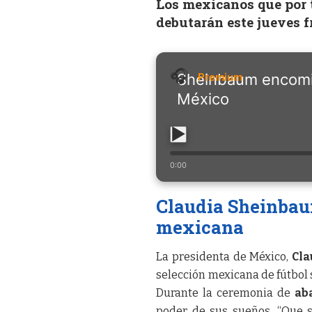
Los mexicanos que por t
debutarán este jueves f
Sheinbaum encomie
México
0:00
Claudia Sheinbau
mexicana
La presidenta de México,
Cla
selección mexicana de fútbol 
Durante la ceremonia de
ab
poder de sus sueños. “Que 