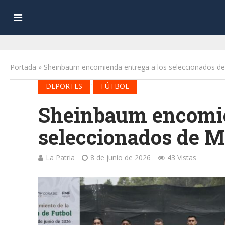
Portada
»
Sheinbaum encomienda entrega a los seleccionados d
•
DEPORTES
FÚTBOL
Sheinbaum encomie
seleccionados de M
La Patria
8 de junio de 2026
43 Vistas