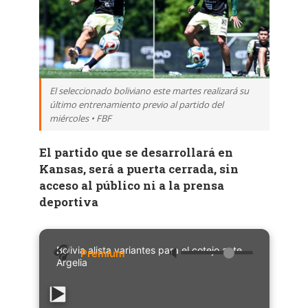
El seleccionado boliviano este martes realizará su
último entrenamiento previo al partido del
miércoles • FBF
El partido que se desarrollará en
Kansas, será a puerta cerrada, sin
acceso al público ni a la prensa
deportiva
Bolivia alista variantes para el cotejo ante
🔈
Argelia