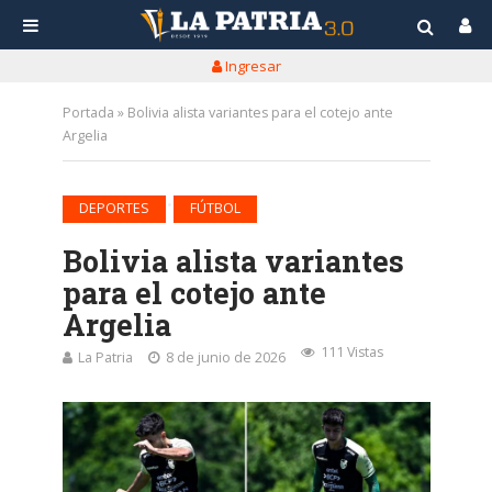
Ingresar
Portada
»
Bolivia alista variantes para el cotejo ante
Argelia
•
DEPORTES
FÚTBOL
Bolivia alista variantes
para el cotejo ante
Argelia
111 Vistas
La Patria
8 de junio de 2026