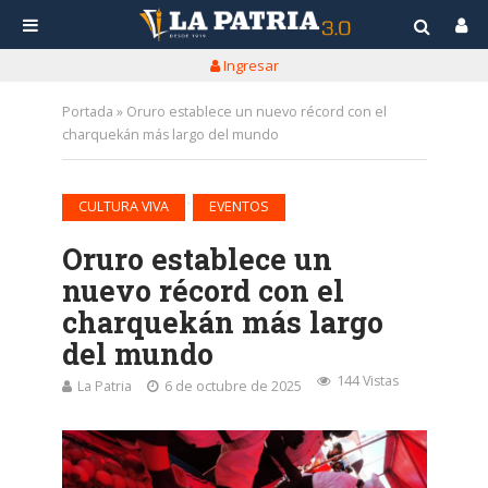
Ingresar
Portada
»
Oruro establece un nuevo récord con el
charquekán más largo del mundo
•
CULTURA VIVA
EVENTOS
Oruro establece un
nuevo récord con el
charquekán más largo
del mundo
144 Vistas
La Patria
6 de octubre de 2025