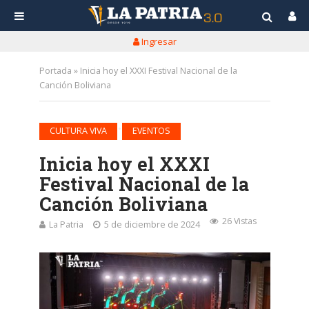
Ingresar
Portada
»
Inicia hoy el XXXI Festival Nacional de la
Canción Boliviana
•
CULTURA VIVA
EVENTOS
Inicia hoy el XXXI
Festival Nacional de la
Canción Boliviana
26 Vistas
La Patria
5 de diciembre de 2024