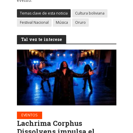
evento.
Temas clave de esta noticia
Cultura boliviana
Festival Nacional
Música
Oruro
Tal vez te interese
EVENTOS
Lachrima Corphus
Dissolvens impulsa el