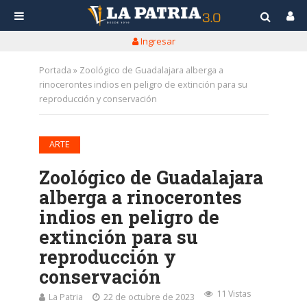
Ingresar
Portada
»
Zoológico de Guadalajara alberga a
rinocerontes indios en peligro de extinción para su
reproducción y conservación
ARTE
Zoológico de Guadalajara
alberga a rinocerontes
indios en peligro de
extinción para su
reproducción y
conservación
11 Vistas
La Patria
22 de octubre de 2023