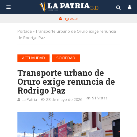
Ingresar
Portada
»
Transporte urbano de Oruro exige renuncia
de Rodrigo Paz
•
ACTUALIDAD
SOCIEDAD
Transporte urbano de
Oruro exige renuncia de
Rodrigo Paz
91 Vistas
La Patria
28 de mayo de 2026