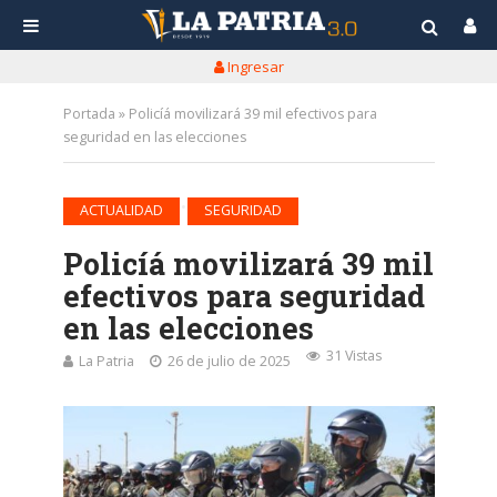
Ingresar
Portada
»
Policíá movilizará 39 mil efectivos para
seguridad en las elecciones
•
ACTUALIDAD
SEGURIDAD
Policíá movilizará 39 mil
efectivos para seguridad
en las elecciones
31 Vistas
La Patria
26 de julio de 2025