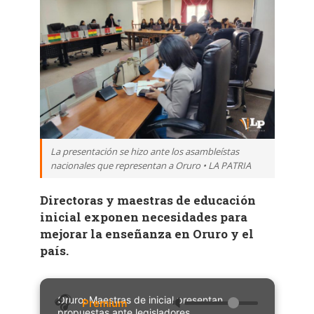
La presentación se hizo ante los asambleístas
nacionales que representan a Oruro • LA PATRIA
Directoras y maestras de educación
inicial exponen necesidades para
mejorar la enseñanza en Oruro y el
país.
Oruro: Maestras de inicial presentan
🔈
propuestas ante legisladores