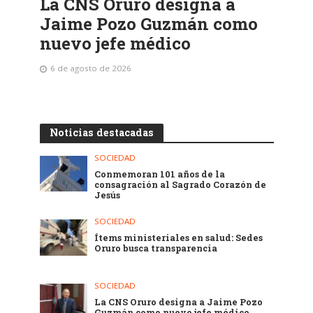
La CNS Oruro designa a
Jaime Pozo Guzmán como
nuevo jefe médico
6 de agosto de 2026
Noticias destacadas
SOCIEDAD
Conmemoran 101 años de la
consagración al Sagrado Corazón de
Jesús
SOCIEDAD
Ítems ministeriales en salud: Sedes
Oruro busca transparencia
SOCIEDAD
La CNS Oruro designa a Jaime Pozo
Guzmán como nuevo jefe médico