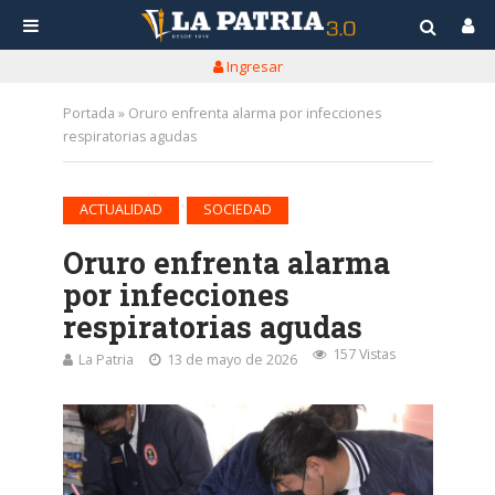
Ingresar
Portada
»
Oruro enfrenta alarma por infecciones
respiratorias agudas
•
ACTUALIDAD
SOCIEDAD
Oruro enfrenta alarma
por infecciones
respiratorias agudas
157 Vistas
La Patria
13 de mayo de 2026