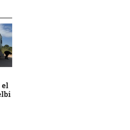
 el
lbi