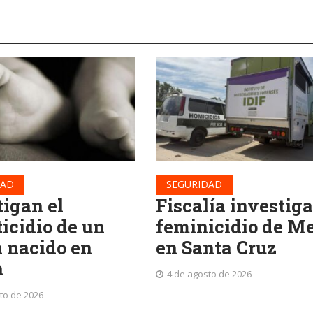
DAD
SEGURIDAD
tigan el
Fiscalía investiga
ticidio de un
feminicidio de Me
n nacido en
en Santa Cruz
a
4 de agosto de 2026
to de 2026