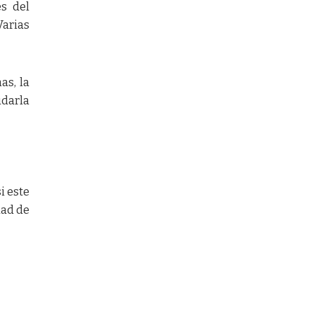
s del
arias
as, la
udarla
i este
dad de