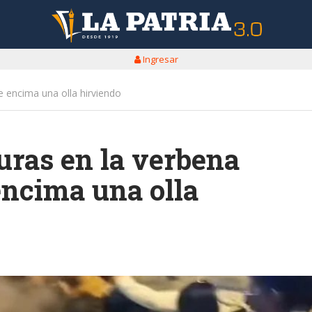
Ingresar
e encima una olla hirviendo
ras en la verbena
encima una olla