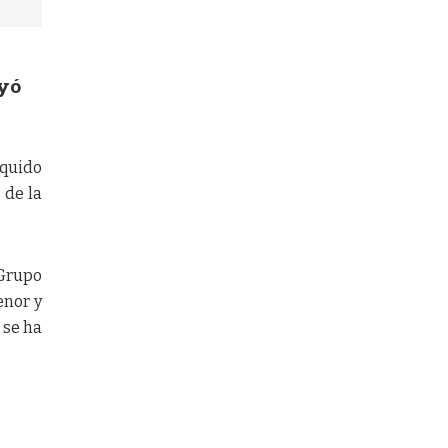
ayó
quido
 de la
 Grupo
enor y
 se ha