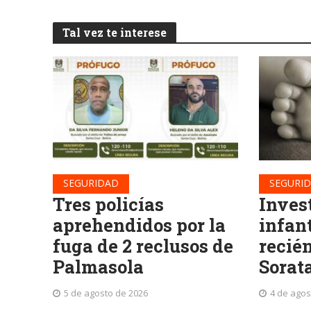
Tal vez te interese
SEGURIDAD
SEGURI
Tres policías
Inves
aprehendidos por la
infan
fuga de 2 reclusos de
recié
Palmasola
Sorat
5 de agosto de 2026
4 de agos