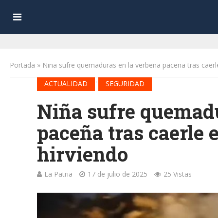
Portada
»
Niña sufre quemaduras en la verbena paceña tras caerl
•
ACTUALIDAD
SEGURIDAD
Niña sufre quemadu
paceña tras caerle 
hirviendo
La Patria
17 de julio de 2025
25 Vistas