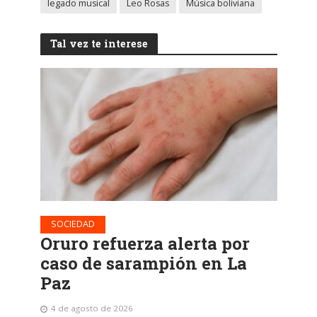
legado musical
Leo Rosas
Música boliviana
Tal vez te interese
SOCIEDAD
Oruro refuerza alerta por
caso de sarampión en La
Paz
4 de agosto de 2026