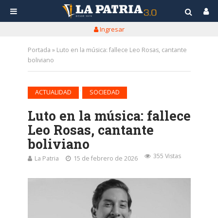
Ingresar
Portada
»
Luto en la música: fallece Leo Rosas, cantante
boliviano
•
ACTUALIDAD
SOCIEDAD
Luto en la música: fallece
Leo Rosas, cantante
boliviano
355 Vistas
La Patria
15 de febrero de 2026