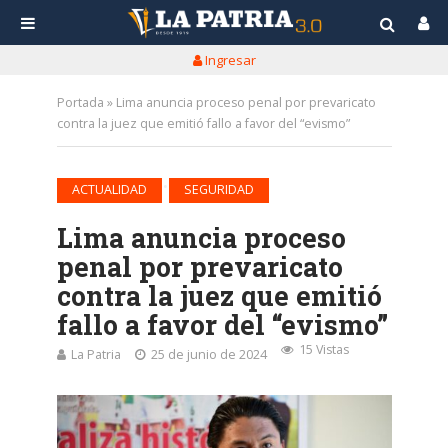
Ingresar
Portada
»
Lima anuncia proceso penal por prevaricato
contra la juez que emitió fallo a favor del “evismo”
•
ACTUALIDAD
SEGURIDAD
Lima anuncia proceso
penal por prevaricato
contra la juez que emitió
fallo a favor del “evismo”
15 Vistas
La Patria
25 de junio de 2024