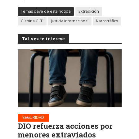
Temas clave de esta noticia
Extradición
Gianina G. T.
Justicia internacional
Narcotráfico
Tal vez te interese
SEGURIDAD
DIO refuerza acciones por
menores extraviados