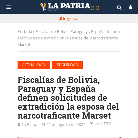
Ingresar
Portada
»
Fiscalías de Bolivia, Paraguay y España definen
solicitudes de extradición la esposa del narcotraficante
Marset
•
ACTUALIDAD
SEGURIDAD
Fiscalías de Bolivia,
Paraguay y España
definen solicitudes de
extradición la esposa del
narcotraficante Marset
22 Vistas
La Patria
12 de agosto de 2024