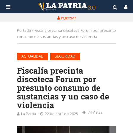
Ingresar
Portada
»
Fiscalía precinta discoteca Forum por presunto
consumo de sustancias y un caso de violencia
•
ACTUALIDAD
SEGURIDAD
Fiscalía precinta
discoteca Forum por
presunto consumo de
sustancias y un caso de
violencia
74 Vistas
La Patria
22 de abril de 2025