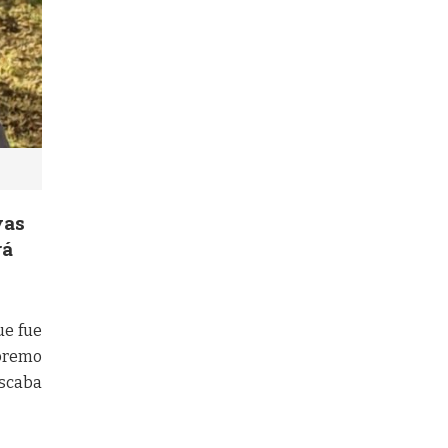
vas
rá
ue fue
upremo
uscaba