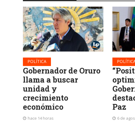
POLÍTICA
POLÍTIC
Gobernador de Oruro
“Posi
llama a buscar
optimi
unidad y
Gober
crecimiento
desta
económico
Paz
hace 14 horas
6 de agos