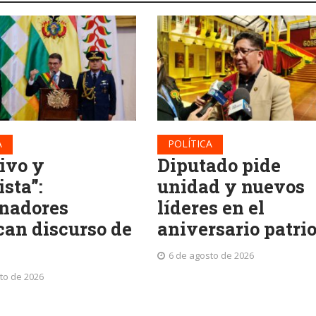
A
POLÍTICA
tivo y
Diputado pide
sta”:
unidad y nuevos
nadores
líderes en el
can discurso de
aniversario patri
6 de agosto de 2026
to de 2026