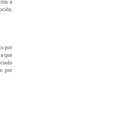
ción a
pción,
to por
 a que
nciado
do por