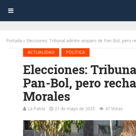
Portada
»
Elecciones: Tribunal admite amparo de Pan-Bol, pero r
•
ACTUALIDAD
POLÍTICA
Elecciones: Tribun
Pan-Bol, pero recha
Morales
La Patria
21 de mayo de 2025
47 Vistas