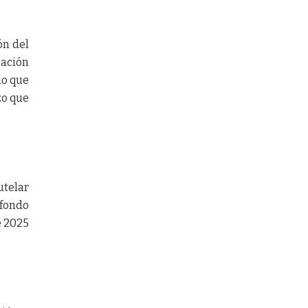
ón del
zación
lo que
zo que
utelar
 fondo
e 2025