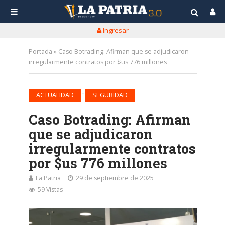
Ingresar
Portada
»
Caso Botrading: Afirman que se adjudicaron
irregularmente contratos por $us 776 millones
•
ACTUALIDAD
SEGURIDAD
Caso Botrading: Afirman
que se adjudicaron
irregularmente contratos
por $us 776 millones
La Patria
29 de septiembre de 2025
59 Vistas