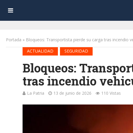
Portada
»
Bloqueos: Transportista pierde su carga tras incendio v
•
ACTUALIDAD
SEGURIDAD
Bloqueos: Transport
tras incendio vehic
La Patria
13 de junio de 2026
110 Vistas