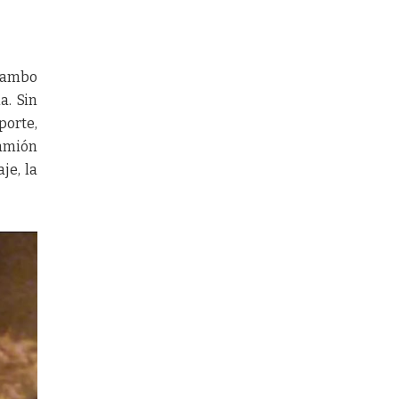
 Tambo
a. Sin
porte,
camión
je, la