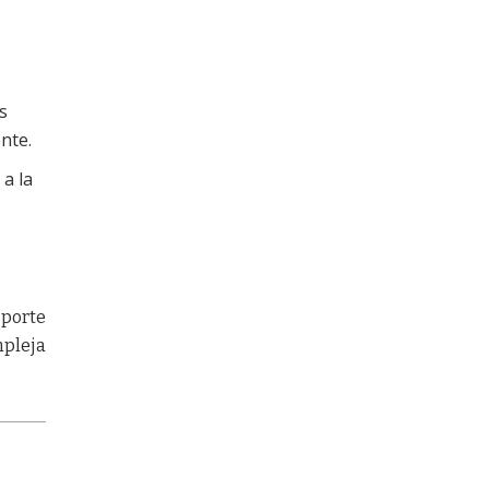
s
nte.
a la
sporte
mpleja