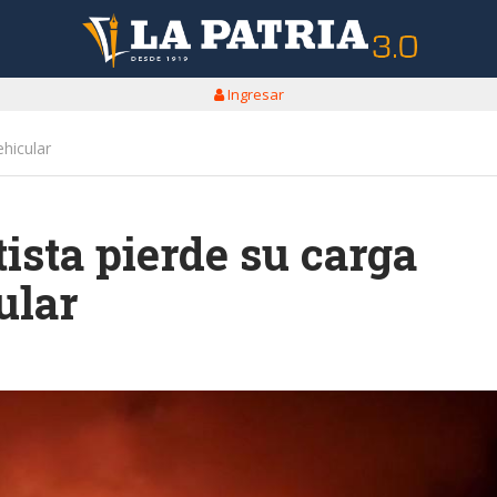
Ingresar
ehicular
ista pierde su carga
ular