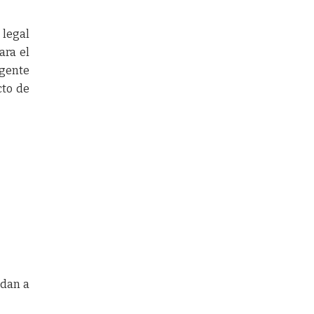
legal
ara el
rgente
cto de
ndan a