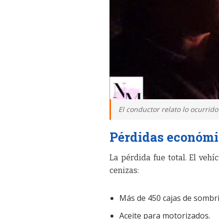
El conductor relato lo ocurrido
Pérdidas económi
La pérdida fue total. El veh
cenizas:
Más de 450 cajas de sombril
Aceite para motorizados.