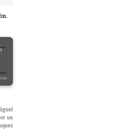
ón.
r
0:59
Miguel
por un
squez