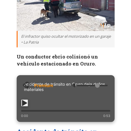
El infractor quiso ocultar el motorizado en un garaje
• La Patria
Un conductor ebrio colisionó un
vehículo estacionado en Oruro.
Accidente de tránsito en Oruro deja daños
🔈
materiales
0:00
0:53