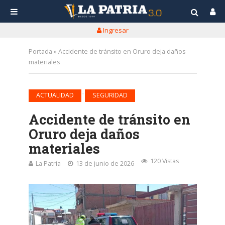
Ingresar
Portada
»
Accidente de tránsito en Oruro deja daños
materiales
•
ACTUALIDAD
SEGURIDAD
Accidente de tránsito en
Oruro deja daños
materiales
120 Vistas
La Patria
13 de junio de 2026