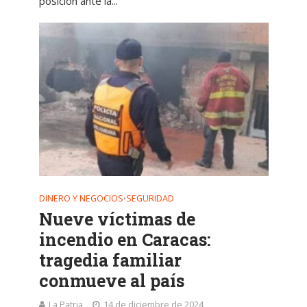
posición ante la...
DINERO Y NEGOCIOS
SEGURIDAD
•
Nueve víctimas de
incendio en Caracas:
tragedia familiar
conmueve al país
La Patria
14 de diciembre de 2024