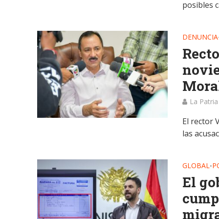
posibles c
DENUNCIA
Recto
novie
Moral
La Patria
El rector 
las acusa
GLOBAL
P
•
El go
cumpl
migra