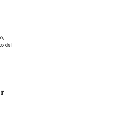
o,
to del
r