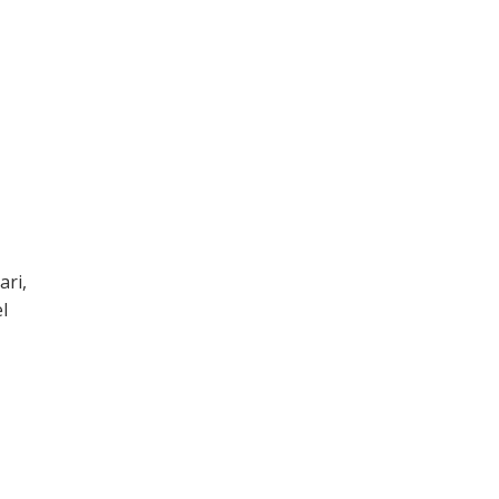
ari,
l