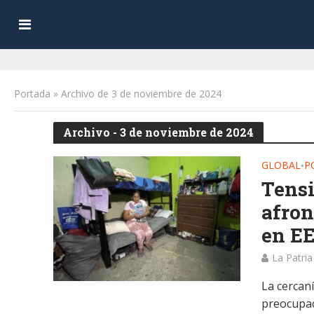
Portada
»
Archivo de 3 de noviembre de 2024
Archivo - 3 de noviembre de 2024
GLOBAL
P
•
Tensi
afron
en E
La Patria
La cercan
preocupac