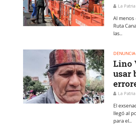
La Patria
Al menos 
Ruta Cana
las...
DENUNCIA
Lino 
usar 
error
La Patria
El exsena
llegó al 
para el...