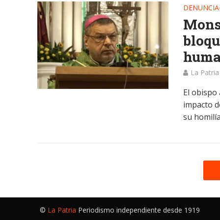
DENUNCIA
Mons
bloqu
human
La Patria
El obispo 
impacto d
su homilía.
©
La Patria
Periodismo independiente desde 1919