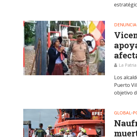
estratégic
DENUNCIA
Vicem
apoya
afect
La Patria
Los alcal
Puerto Vi
objetivo de
GLOBAL
P
•
Naufr
muert