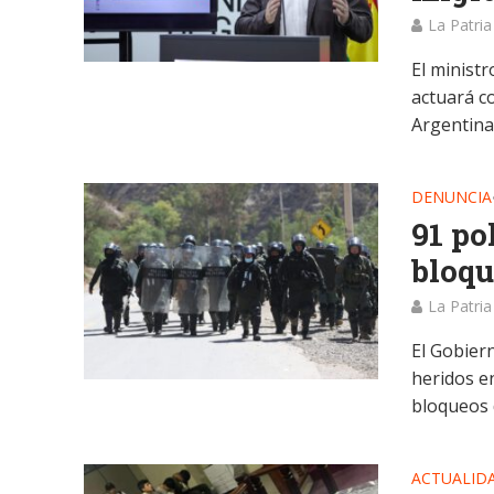
La Patria
El minist
actuará c
Argentina
DENUNCIA
91 po
bloqu
La Patria
El Gobier
heridos e
bloqueos d
ACTUALID