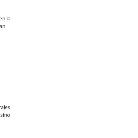
en la
tan
rales
 sino