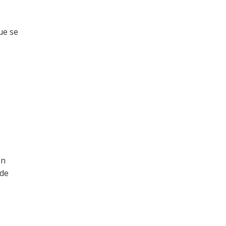
ue se
on
 de