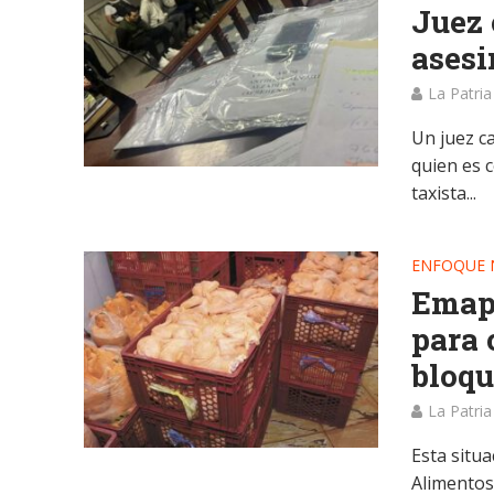
Juez 
asesi
La Patria
Un juez ca
quien es 
taxista...
ENFOQUE 
Emapa
para 
bloq
La Patria
Esta situ
Alimentos