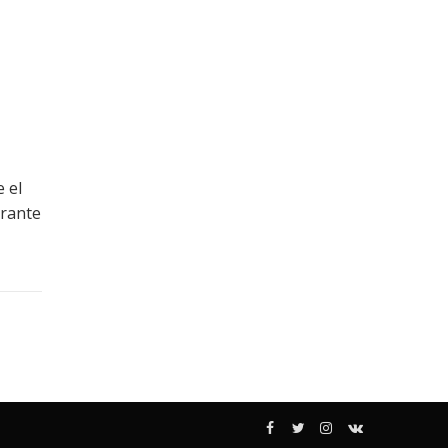
 el
urante