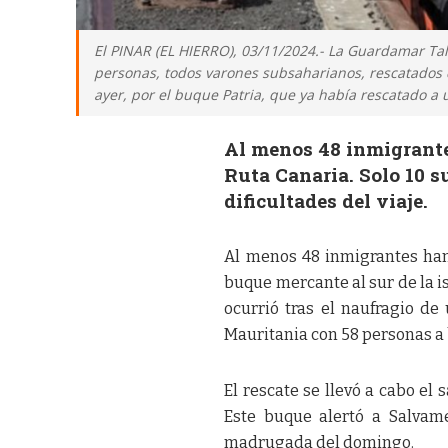
El PINAR (EL HIERRO), 03/11/2024.- La Guardamar Talia
personas, todos varones subsaharianos, rescatados de
ayer, por el buque Patria, que ya había rescatado a u
Al menos 48 inmigrantes
Ruta Canaria. Solo 10 s
dificultades del viaje.
Al menos 48 inmigrantes han 
buque mercante al sur de la is
ocurrió tras el naufragio d
Mauritania con 58 personas a
El rescate se llevó a cabo e
Este buque alertó a Salvam
madrugada del domingo.