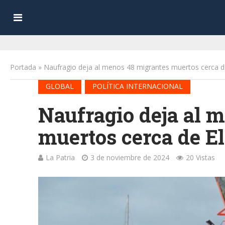
Portada
»
Naufragio deja al menos 48 migrantes muertos cerca de
•
GLOBAL
POLÍTICA INTERNACIONAL
Naufragio deja al 
muertos cerca de El
La Patria
3 de noviembre de 2024
20 Vistas