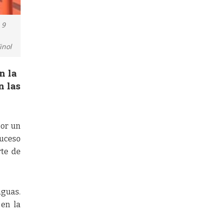
 9
inol
n la
n las
por un
suceso
rte de
aguas.
 en la