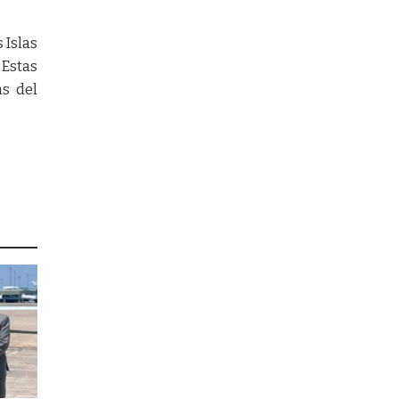
 Islas
 Estas
as del