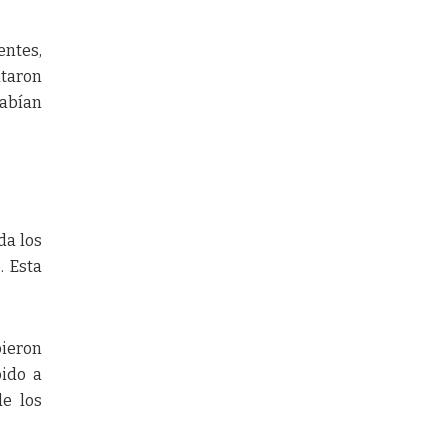
entes,
ataron
habían
da los
. Esta
bieron
bido a
de los