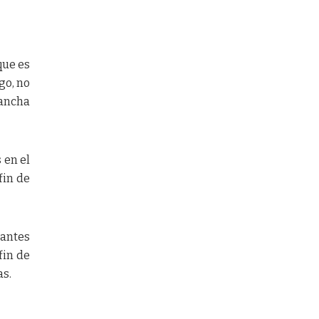
que es
go, no
lancha
 en el
fin de
pantes
fin de
as.