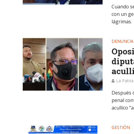
Cuando se
con un ge
lágrimas.
DENUNCIA
Oposi
diput
acull
La Patria
Después d
penal cont
acullico “a
GESTIÓN