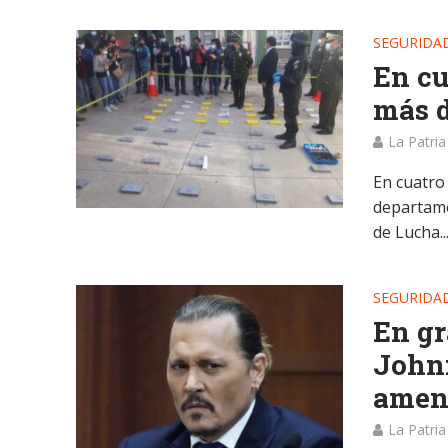
SEGURIDA
En cu
más d
La Patria
En cuatro 
departamen
de Lucha..
SEGURIDA
En gr
John
amena
La Patria