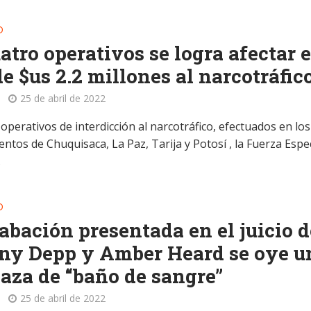
D
atro operativos se logra afectar 
e $us 2.2 millones al narcotráfic
25 de abril de 2022
operativos de interdicción al narcotráfico, efectuados en los
tos de Chuquisaca, La Paz, Tarija y Potosí , la Fuerza Espec
.
D
abación presentada en el juicio d
ny Depp y Amber Heard se oye u
za de “baño de sangre”
25 de abril de 2022