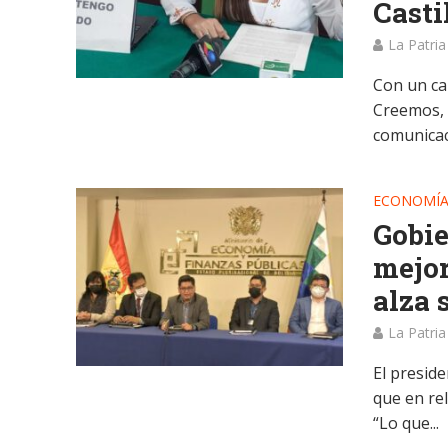
Casti
La Patria
Con un car
Creemos, 
comunicaci
ECONOMÍ
Gobie
mejor
alza 
La Patria
El preside
que en rel
“Lo que...