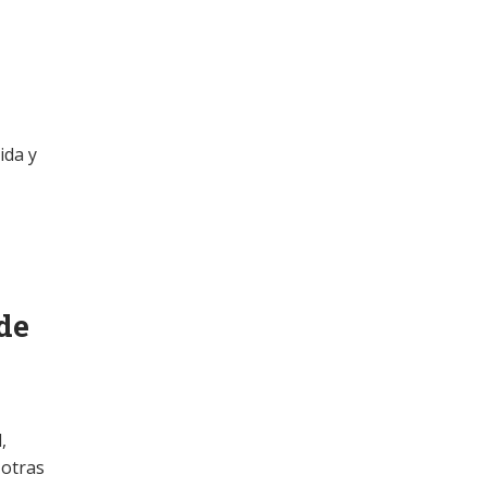
ida y
 de
,
 otras