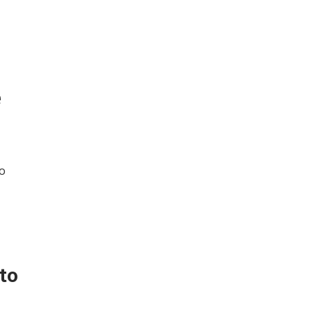
e
lo
to