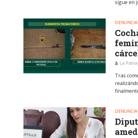
sigue en ju
DENUNCIA
Cocha
femin
cárce
La Patria
Tras comet
realizánd
finalmente
DENUNCIA
Diput
amedr