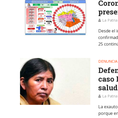
Coron
prese
La Patria
Desde el i
confirmado
25 continú
DENUNCIA
Defen
caso 
salud
La Patria
La exauto
porque en