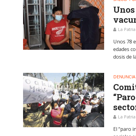
Unos 
vacun
La Patria
Unos 78 e
edades co
dosis de la.
DENUNCIA
Comit
“Paro
secto
La Patria
El “paro 