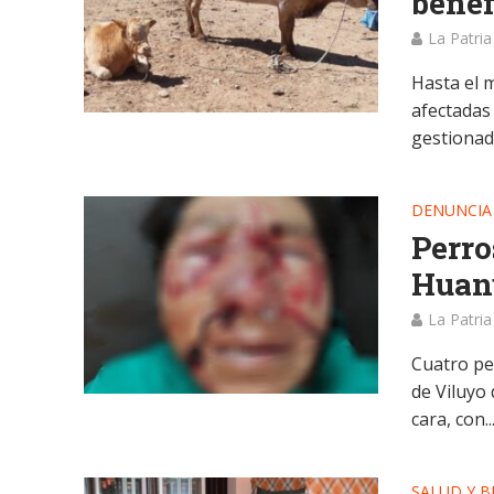
benef
La Patria
Hasta el m
afectadas
gestionado
DENUNCIA
Perro
Huan
La Patria
Cuatro pe
de Viluyo 
cara, con..
SALUD Y B