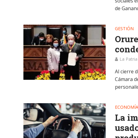
sociales e
de Gananci
GESTIÓN
Orur
conde
La Patria
Al cierre 
Cámara de
personalid
ECONOMÍ
La im
usado
produ