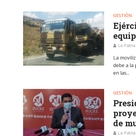
GESTIÓN
Ejérc
equip
La Patria
La movili
debe a la 
en las...
GESTIÓN
Presi
proye
de mu
La Patria