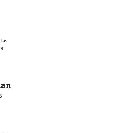
 las
ra
dan
s