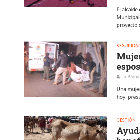
El alcalde
Municipal
proyecto d
SEGURIDA
Mujer
espos
La Patria
Una mujer
hoy, pres
GESTIÓN
Ayud