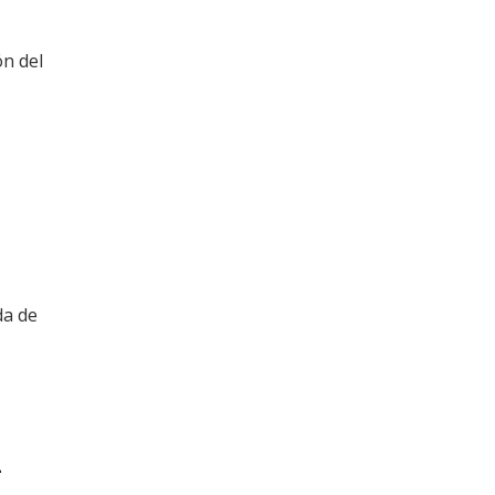
ón del
da de
l