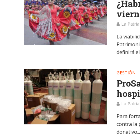
¿Habr
viern
La Patria
La viabili
Patrimoni
definirá el.
GESTIÓN
ProSa
hospi
La Patria
Para forta
contra la
donativo..