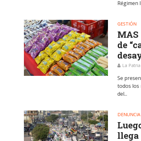
Régimen In
GESTIÓN
MAS 
de “c
desay
La Patria
Se presen
todos los 
del...
DENUNCIA
Luego
llega