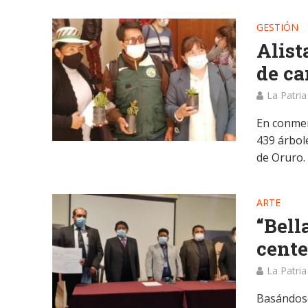
GESTIÓN
Alist
de ca
La Patria
En conmem
439 árbole
de Oruro.
ARTE
“Bell
cente
La Patria
Basándose