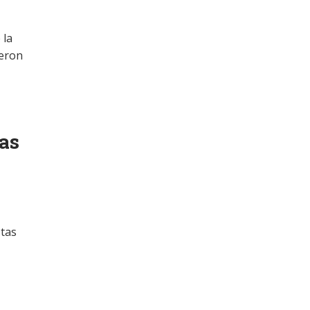
 la
ueron
as
stas