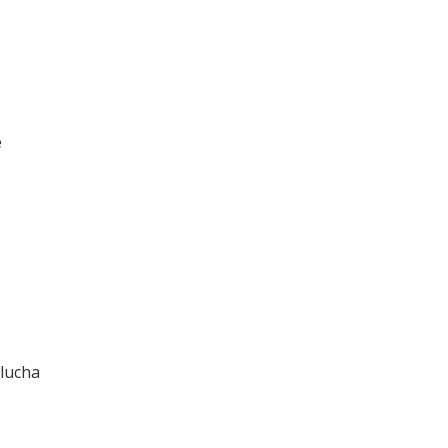
l
e
 lucha