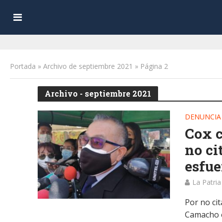
Portada
»
Archivo de septiembre 2021
»
Página 2
Archivo - septiembre 2021
DENUNCIA
Cox c
no ci
esfue
La Patria
Por no ci
Camacho e