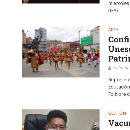
miércoles
(IFA)...
ARTE
Confi
Unesc
Patri
La Patria
Represent
Educación,
Folklore de
GESTIÓN
Vacun