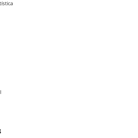
ística
l
s