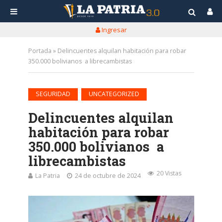
Ingresar
Portada
»
Delincuentes alquilan habitación para robar
350.000 bolivianos a librecambistas
•
SEGURIDAD
UNCATEGORIZED
Delincuentes alquilan
habitación para robar
350.000 bolivianos a
librecambistas
20 Vistas
La Patria
24 de octubre de 2024