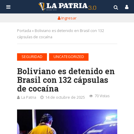
Ingresar
Portada
»
Boliviano es detenido en Brasil con 132
cápsulas de cocaína
•
SEGURIDAD
UNCATEGORIZED
Boliviano es detenido en
Brasil con 132 cápsulas
de cocaína
70 Vistas
La Patria
14 de octubre de 2025