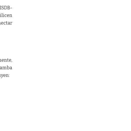
(ISDB-
ilicen
nectar
mente,
abamba
uyen: