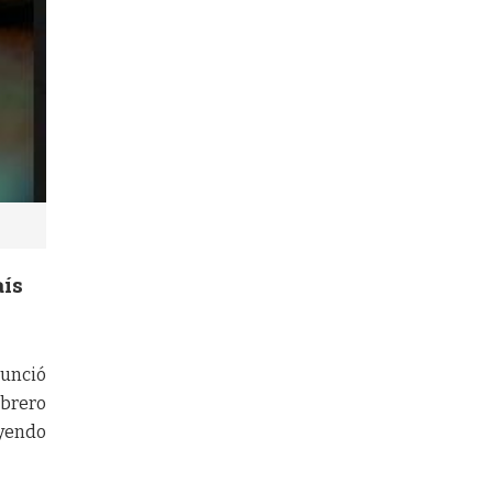
aís
nunció
ebrero
uyendo