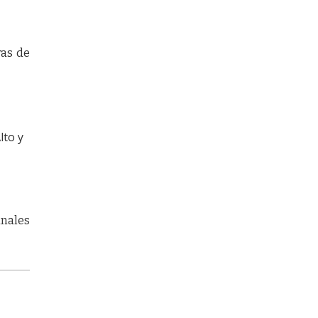
ras de
lto y
anales