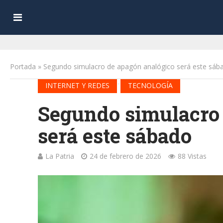
Portada
»
Segundo simulacro de apagón analógico será este sáb
•
INTERNET Y REDES
TECNOLOGÍA
Segundo simulacro 
será este sábado
La Patria
24 de febrero de 2026
88 Vistas