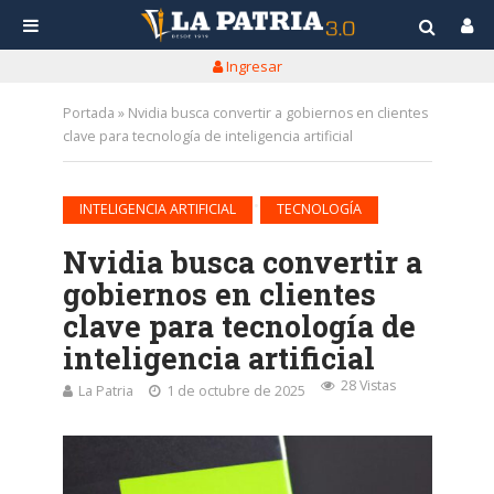
Ingresar
Portada
»
Nvidia busca convertir a gobiernos en clientes
clave para tecnología de inteligencia artificial
•
INTELIGENCIA ARTIFICIAL
TECNOLOGÍA
Nvidia busca convertir a
gobiernos en clientes
clave para tecnología de
inteligencia artificial
28 Vistas
La Patria
1 de octubre de 2025