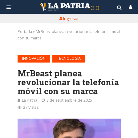
Ingresar
Portada
»
MrBeast planea revolucionar la telefonía móvil
con su marca
•
INNOVACIÓN
TECNOLOGÍA
MrBeast planea
revolucionar la telefonía
móvil con su marca
La Patria
3 de septiembre de 2025
27 Vistas