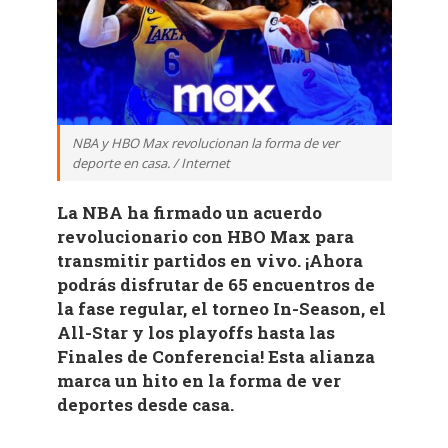
NBA y HBO Max revolucionan la forma de ver
deporte en casa. / Internet
La NBA ha firmado un acuerdo
revolucionario con HBO Max para
transmitir partidos en vivo. ¡Ahora
podrás disfrutar de 65 encuentros de
la fase regular, el torneo In-Season, el
All-Star y los playoffs hasta las
Finales de Conferencia! Esta alianza
marca un hito en la forma de ver
deportes desde casa.