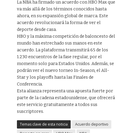
La NBA ha firmado un acuerdo con HBO Max que
va más allá de los términos conocidos hasta
ahora, en su expansión global de marca. Este
acuerdo revolucionará la forma de ver el
deporte desde casa.
HBO y la máxima competición de baloncesto del
mundo han estrechado sus manos en este
acuerdo. La plataforma transmitirá 65 de los
1.230 encuentros de la fase regular, por el
momento solo para Estados Unidos. Además, se
podrán ver el nuevo torneo In-Season, el All-
Star y los playoffs hasta las Finales de
Conferencia.
Esta alianza representa una apuesta fuerte por
parte de la cadena estadounidense, que ofrecerá
este servicio gratuitamente a todos sus
suscriptores.
Temas clave de esta noticia
Acuerdo deportivo