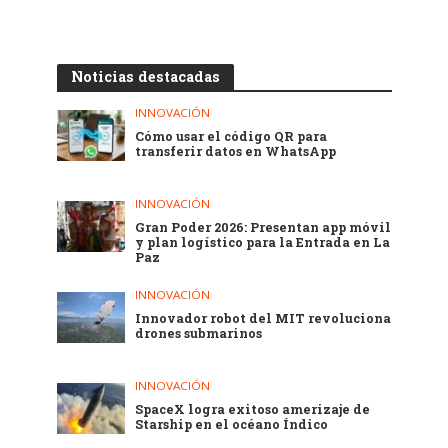
Noticias destacadas
INNOVACIÓN
Cómo usar el código QR para
transferir datos en WhatsApp
INNOVACIÓN
Gran Poder 2026: Presentan app móvil
y plan logístico para la Entrada en La
Paz
INNOVACIÓN
Innovador robot del MIT revoluciona
drones submarinos
INNOVACIÓN
SpaceX logra exitoso amerizaje de
Starship en el océano Índico