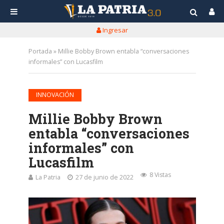
Ingresar
Portada
»
Millie Bobby Brown entabla “conversaciones
informales” con Lucasfilm
INNOVACIÓN
Millie Bobby Brown
entabla “conversaciones
informales” con
Lucasfilm
8 Vistas
La Patria
27 de junio de 2022